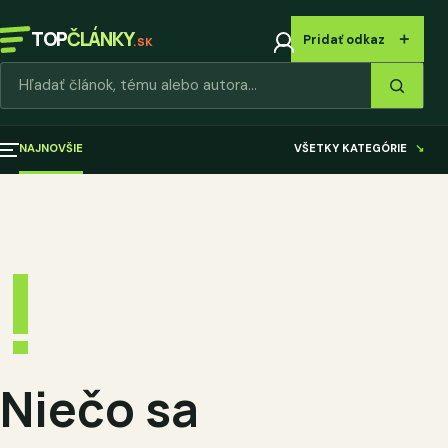
TOP
ČLÁNKY
＋
Pridať odkaz
.SK
Hľadať články
NAJNOVŠIE
VŠETKY KATEGÓRIE
↘
!
Niečo sa