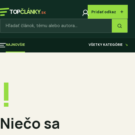
TOP
ČLÁNKY
＋
Pridať odkaz
.SK
Hľadať články
NAJNOVŠIE
VŠETKY KATEGÓRIE
↘
!
Niečo sa