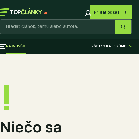
TOP
ČLÁNKY
＋
Pridať odkaz
.SK
Hľadať články
NAJNOVŠIE
VŠETKY KATEGÓRIE
↘
!
Niečo sa