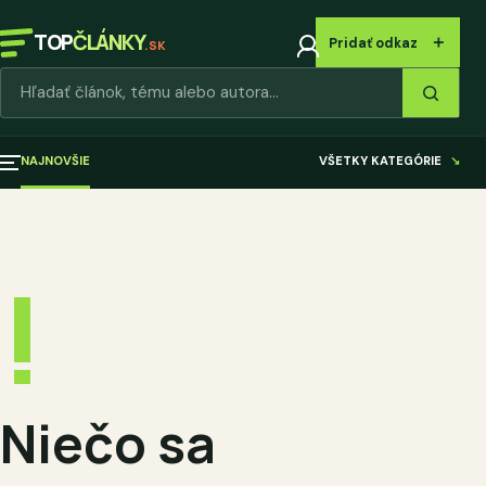
TOP
ČLÁNKY
＋
Pridať odkaz
.SK
Hľadať články
NAJNOVŠIE
VŠETKY KATEGÓRIE
↘
!
Niečo sa