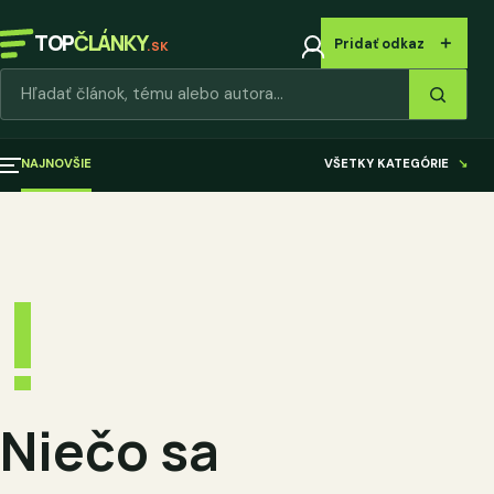
TOP
ČLÁNKY
＋
Pridať odkaz
.SK
Hľadať články
NAJNOVŠIE
VŠETKY KATEGÓRIE
↘
!
Niečo sa