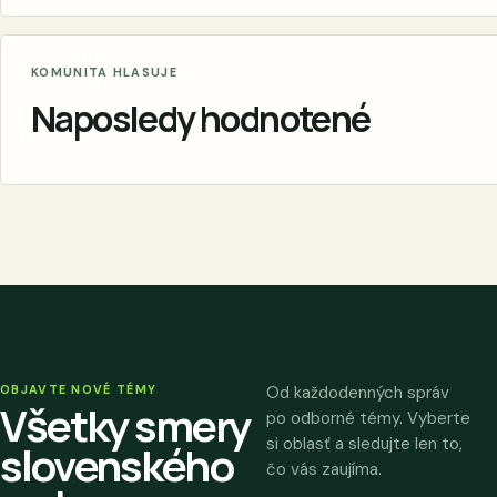
KOMUNITA HLASUJE
Naposledy hodnotené
OBJAVTE NOVÉ TÉMY
Od každodenných správ
Všetky smery
po odborné témy. Vyberte
si oblasť a sledujte len to,
slovenského
čo vás zaujíma.