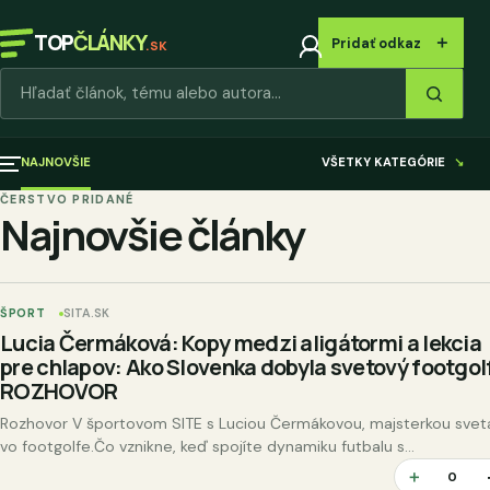
TOP
ČLÁNKY
＋
Pridať odkaz
.SK
Hľadať články
NAJNOVŠIE
VŠETKY KATEGÓRIE
↘
ČERSTVO PRIDANÉ
Najnovšie články
ŠPORT
SITA.SK
Lucia Čermáková: Kopy medzi aligátormi a lekcia
pre chlapov: Ako Slovenka dobyla svetový footgolf
ROZHOVOR
Rozhovor V športovom SITE s Luciou Čermákovou, majsterkou svet
vo footgolfe.Čo vznikne, keď spojíte dynamiku futbalu s...
＋
0