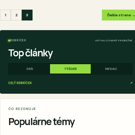
1
2
3
Ďalšia strana 
REBRÍČEK
AKTUALIZOVANÉ PRIEBEŽNE
Top články
DEŇ
TÝŽDEŇ
MESIAC
CELÝ REBRÍČEK
↗
ČO REZONUJE
Populárne témy