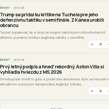
ŠPORT
SITA.SK
Trump sa pridal ku kritike na Tuchela pre jeho
defenzívnu taktiku v semifinále. Z Kanea urobili
obrancu
Tuchel zopakoval, že si stojí za svojimi taktickými rozhodnutiami.K
dlhému zoznamu kritikov anglickej taktiky v semifiná...
＋
0
ŠPORT
SITA.SK
Prvý letný podpis a hneď rekordný. Aston Villa si
vyhliadla hviezdu z MS 2026
Stredopoliar strelil tri góly a pridal dve asistencie, kým sa nezranil 
aktuálnom svetovom šampionáte.Anglický futbalo...
＋
0