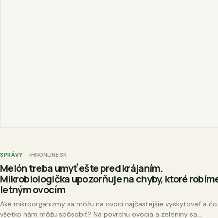
SPRÁVY
HNONLINE.SK
Melón treba umyť ešte pred krájaním.
Mikrobiologička upozorňuje na chyby, ktoré robím
letným ovocím
Aké mikroorganizmy sa môžu na ovocí najčastejšie vyskytovať a čo
všetko nám môžu spôsobiť? Na povrchu ovocia a zeleniny sa