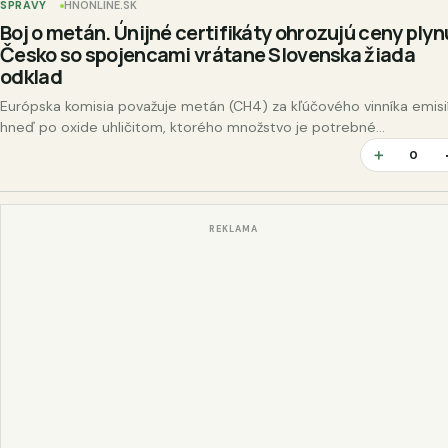
SPRÁVY
HNONLINE.SK
Boj o metán. Únijné certifikáty ohrozujú ceny plyn
Česko so spojencami vrátane Slovenska žiada
odklad
Európska komisia považuje metán (CH4) za kľúčového vinníka emisi
hneď po oxide uhličitom, ktorého množstvo je potrebné
obmedzovať, aby Únia dosiahla zníženie emisií o 55 percent do ro
＋
0
REKLAMA