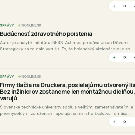
prirodzene vyskytujú mikroorganizmy pochádzajúce z prostredia…
＋
0
SPRÁVY
HNONLINE.SK
Budúcnosť zdravotného poistenia
Autor je analytik inštitútu INESS. Achmea predáva Union Dôvere.
Strategicky sa to dalo vytušiť. To, že holandský akcionár nie je zo
svojej investície na Slovensku úplne šťastný, sa…
＋
0
SPRÁVY
HNONLINE.SK
Firmy tlačia na Druckera, posielajú mu otvorený lis
Bez inžinierov zostaneme len montážnou dielňou
varujú
Slovenské technické univerzity spolu s veľkými zamestnávateľmi a
priemyselnými združeniami apelujú na ministra školstva Tomáša
Druckera, aby štát viac podporoval technické a STEM odbory na…
＋
0