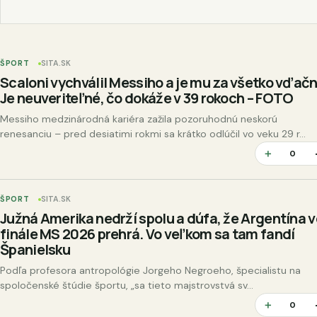
ŠPORT
SITA.SK
Scaloni vychválil Messiho a je mu za všetko vďačn
Je neuveriteľné, čo dokáže v 39 rokoch – FOTO
Messiho medzinárodná kariéra zažila pozoruhodnú neskorú
renesanciu – pred desiatimi rokmi sa krátko odlúčil vo veku 29 r...
＋
0
ŠPORT
SITA.SK
Južná Amerika nedrží spolu a dúfa, že Argentína v
finále MS 2026 prehrá. Vo veľkom sa tam fandí
Španielsku
Podľa profesora antropológie Jorgeho Negroeho, špecialistu na
spoločenské štúdie športu, „sa tieto majstrovstvá sv...
＋
0