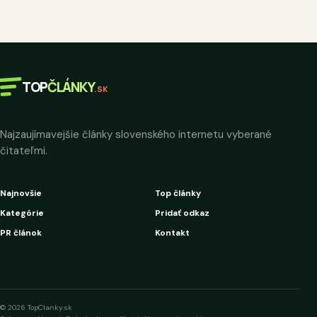
TOP
ČLÁNKY
.SK
Najzaujímavejšie články slovenského internetu vyberané
čitateľmi.
Najnovšie
Top články
Kategórie
Pridať odkaz
PR článok
Kontakt
© 2026 TopClanky.sk