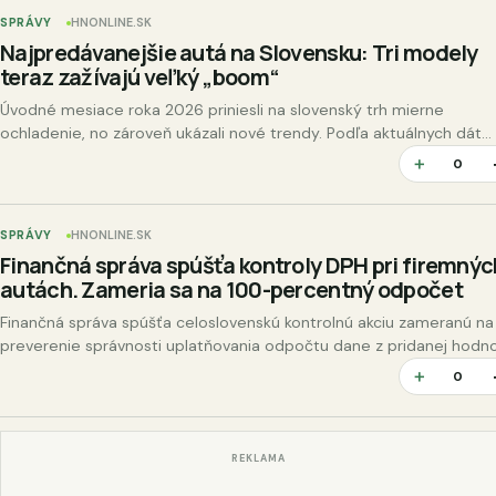
SPRÁVY
HNONLINE.SK
Najpredávanejšie autá na Slovensku: Tri modely
teraz zažívajú veľký „boom“
Úvodné mesiace roka 2026 priniesli na slovenský trh mierne
ochladenie, no zároveň ukázali nové trendy. Podľa aktuálnych dát
Zväzu automobilového priemyslu SR sa za prvých šesť mesiacov…
＋
0
SPRÁVY
HNONLINE.SK
Finančná správa spúšťa kontroly DPH pri firemnýc
autách. Zameria sa na 100-percentný odpočet
Finančná správa spúšťa celoslovenskú kontrolnú akciu zameranú na
preverenie správnosti uplatňovania odpočtu dane z pridanej hodn
pri osobných motorových vozidlách. Kontroly sa budú týkať…
＋
0
REKLAMA