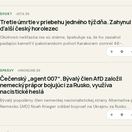
ŠPORT
SITA.SK
Tretie úmrtie v priebehu jedného týždňa. Zahynul
ďalší český horolezec
Okolnosti nešťastia nie sú známe, špekuluje sa, že ho zasiahol
padajúci kameň.V pakistanskom pohorí Karakoram zomrel 46-...
＋
0
SPRÁVY
HNONLINE.SK
Čečenský „agent 007“. Bývalý člen AfD založil
nemecký prápor bojujúci za Rusko, využíva
nacistické heslá
Bývalý populárny člen nemeckej nacionalistickej strany Alternatíva 
Nemecko (AfD) Noah Krieger odišiel bojovať na Ukrajinu za Rusko.
Založil tam dokonca aj čisto nemecký prápor, pričom…
＋
0