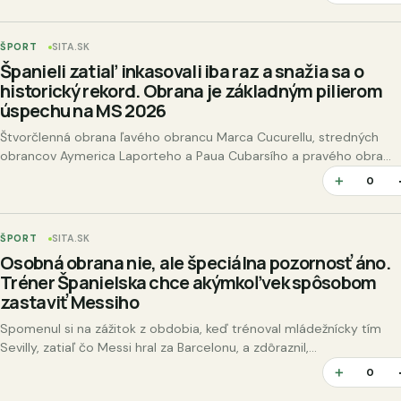
ŠPORT
SITA.SK
Španieli zatiaľ inkasovali iba raz a snažia sa o
historický rekord. Obrana je základným pilierom
úspechu na MS 2026
Štvorčlenná obrana ľavého obrancu Marca Cucurellu, stredných
obrancov Aymerica Laporteho a Paua Cubarsího a pravého obra...
＋
0
ŠPORT
SITA.SK
Osobná obrana nie, ale špeciálna pozornosť áno.
Tréner Španielska chce akýmkoľvek spôsobom
zastaviť Messiho
Spomenul si na zážitok z obdobia, keď trénoval mládežnícky tím
Sevilly, zatiaľ čo Messi hral za Barcelonu, a zdôraznil,...
＋
0